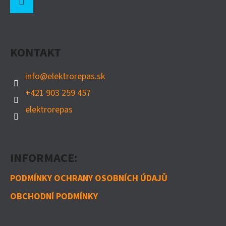
Á
P
Instagram
A
KONTAKT
T
Í
info
@
elektrorepas.sk
+421 903 259 457
elektrorepas
INFORMACE:
PODMÍNKY OCHRANY OSOBNÍCH ÚDAJŮ
OBCHODNÍ PODMÍNKY