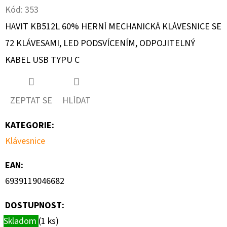
Kód:
353
D
HAVIT KB512L 60% HERNÍ MECHANICKÁ KLÁVESNICE SE
O
72 KLÁVESAMI, LED PODSVÍCENÍM, ODPOJITELNÝ
P
KABEL USB TYPU C
O
R
U
Č
ZEPTAT SE
HLÍDAT
U
KATEGORIE
:
J
E
Klávesnice
M
EAN
:
E
6939119046682
DOSTUPNOST:
UNIFI
NETWORK
Skladom
(1 ks)
USP