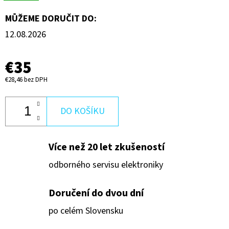
RPS,
USP-
MŮŽEME DORUČIT DO:
RPS
12.08.2026
€140
€35
€28,46 bez DPH
DO KOŠÍKU
Více než 20 let zkušeností
odborného servisu elektroniky
Doručení do dvou dní
po celém Slovensku