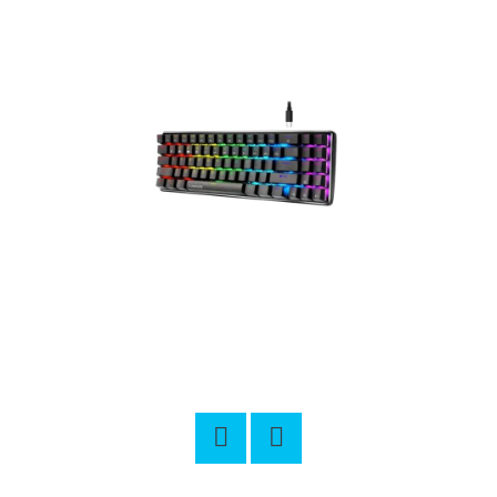
E
T
E
N
A
J
Í
T
?
HLEDAT
Twitter
Facebook