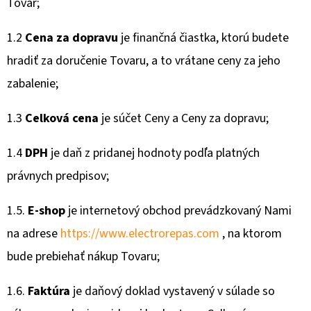
Tovar;
D
1.2
Cena za dopravu
je finančná čiastka, ktorú budete
O
hradiť za doručenie Tovaru, a to vrátane ceny za jeho
P
O
zabalenie;
R
1.3
Celková cena
je súčet Ceny a Ceny za dopravu;
U
Č
1.4
DPH
je daň z pridanej hodnoty podľa platných
U
J
právnych predpisov;
E
M
1.5.
E-shop
je internetový obchod prevádzkovaný Nami
E
na adrese
https://www.electrorepas.com
, na ktorom
bude prebiehať nákup Tovaru;
€70
1.6.
Faktúra
je daňový doklad vystavený v súlade so