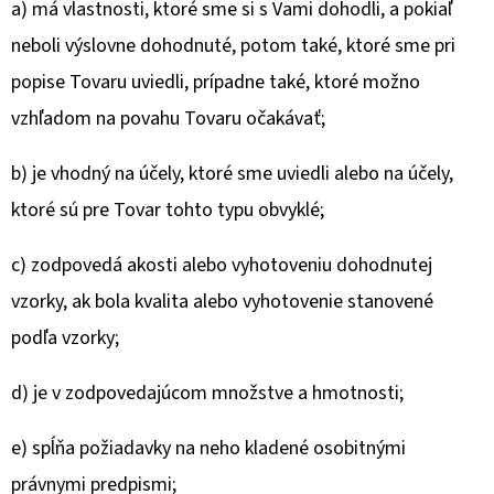
a) má vlastnosti, ktoré sme si s Vami dohodli, a pokiaľ
neboli výslovne dohodnuté, potom také, ktoré sme pri
popise Tovaru uviedli, prípadne také, ktoré možno
vzhľadom na povahu Tovaru očakávať;
b) je vhodný na účely, ktoré sme uviedli alebo na účely,
ktoré sú pre Tovar tohto typu obvyklé;
c) zodpovedá akosti alebo vyhotoveniu dohodnutej
vzorky, ak bola kvalita alebo vyhotovenie stanovené
podľa vzorky;
d) je v zodpovedajúcom množstve a hmotnosti;
e) spĺňa požiadavky na neho kladené osobitnými
právnymi predpismi;