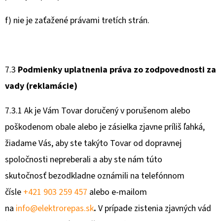
f) nie je zaťažené právami tretích strán.
7.3
Podmienky uplatnenia práva zo zodpovednosti za
vady (reklamácie)
7.3.1 Ak je Vám Tovar doručený v porušenom alebo
poškodenom obale alebo je zásielka zjavne príliš ľahká,
žiadame Vás, aby ste takýto Tovar od dopravnej
spoločnosti nepreberali a aby ste nám túto
skutočnosť bezodkladne oznámili na telefónnom
čísle
+421 903 259 457
alebo e-mailom
na
info@elektrorepas.sk
.
V prípade zistenia zjavných vád