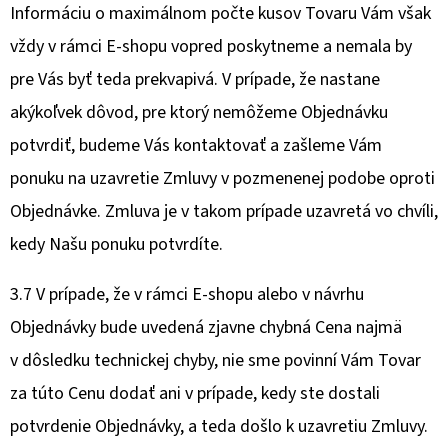
Informáciu o maximálnom počte kusov Tovaru Vám však
vždy v rámci E-shopu vopred poskytneme a nemala by
pre Vás byť teda prekvapivá. V prípade, že nastane
akýkoľvek dôvod, pre ktorý nemôžeme Objednávku
potvrdiť, budeme Vás kontaktovať a zašleme Vám
ponuku na uzavretie Zmluvy v pozmenenej podobe oproti
Objednávke. Zmluva je v takom prípade uzavretá vo chvíli,
kedy Našu ponuku potvrdíte.
3.7 V prípade, že v rámci E-shopu alebo v návrhu
Objednávky bude uvedená zjavne chybná Cena najmä
v dôsledku technickej chyby, nie sme povinní Vám Tovar
za túto Cenu dodať ani v prípade, kedy ste dostali
potvrdenie Objednávky, a teda došlo k uzavretiu Zmluvy.