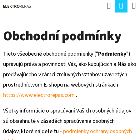
K
Hledat
Náku
Přejít
O
Zpět
Zpět
na
koší
Š
obsah
Obchodní podmínky
Í
C
K
O
Tieto všeobecné obchodné podmienky ("
Podmienky
")
P
upravujú práva a povinnosti Vás, ako kupujúcich a Nás ako
O
predávajúceho v rámci zmluvných vzťahov uzavretých
T
prostredníctvom E-shopu na webových stránkach
Ř
https://www.electrorepas.com
.
E
B
Všetky informácie o spracúvaní Vašich osobných údajov
U
sú obsiahnuté v zásadách spracúvania osobných
J
údajov,
ktoré nájdete tu -
podmienky ochrany osobných