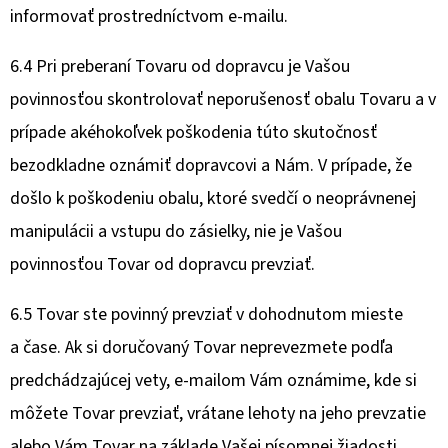
informovať prostredníctvom e-mailu.
6.4 Pri preberaní Tovaru od dopravcu je Vašou
povinnosťou skontrolovať neporušenosť obalu Tovaru a v
prípade akéhokoľvek poškodenia túto skutočnosť
bezodkladne oznámiť dopravcovi a Nám. V prípade, že
došlo k poškodeniu obalu, ktoré svedčí o neoprávnenej
manipulácii a vstupu do zásielky, nie je Vašou
povinnosťou Tovar od dopravcu prevziať.
6.5 Tovar ste povinný prevziať v dohodnutom mieste
a čase. Ak si doručovaný Tovar neprevezmete podľa
predchádzajúcej vety, e-mailom Vám oznámime, kde si
môžete Tovar prevziať, vrátane lehoty na jeho prevzatie
alebo Vám Tovar na základe Vašej písomnej žiadosti