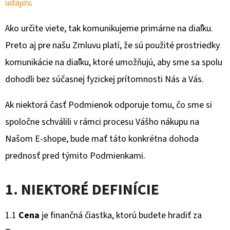
E
údajov
.
T
Ako určite viete, tak komunikujeme primárne na diaľku.
E
Preto aj pre našu Zmluvu platí, že sú použité prostriedky
N
komunikácie na diaľku, ktoré umožňujú, aby sme sa spolu
A
dohodli bez súčasnej fyzickej prítomnosti Nás a Vás.
J
Í
Ak niektorá časť Podmienok odporuje tomu, čo sme si
T
spoločne schválili v rámci procesu Vášho nákupu na
?
Našom E-shope, bude mať táto konkrétna dohoda
prednosť pred týmito Podmienkami.
1. NIEKTORÉ DEFINÍCIE
HLEDAT
1.1
Cena
je finančná čiastka, ktorú budete hradiť za