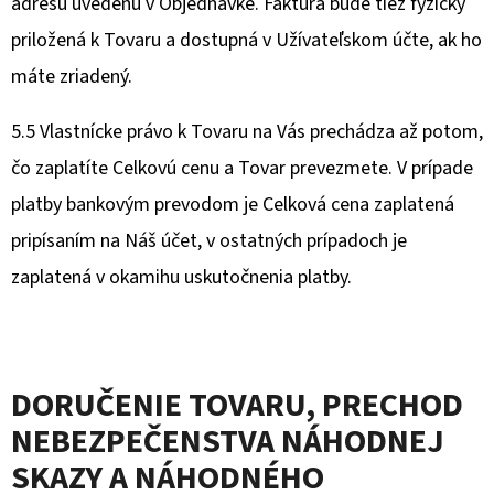
adresu uvedenú v Objednávke. Faktúra bude tiež fyzicky
priložená k Tovaru a dostupná v Užívateľskom účte, ak ho
máte zriadený.
5.5 Vlastnícke právo k Tovaru na Vás prechádza až potom,
čo zaplatíte Celkovú cenu a Tovar prevezmete. V prípade
platby bankovým prevodom je Celková cena zaplatená
pripísaním na Náš účet, v ostatných prípadoch je
zaplatená v okamihu uskutočnenia platby.
DORUČENIE TOVARU
, PRECHOD
NEBEZPEČENSTVA NÁHODNEJ
SKAZY A NÁHODNÉHO