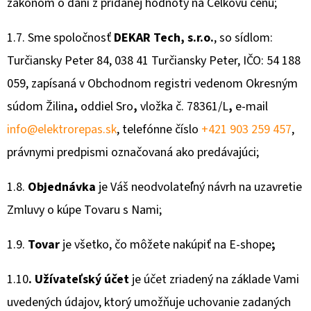
zákonom o dani z pridanej hodnoty na Celkovú cenu;
1.7.
Sme spoločnosť
DEKAR Tech, s.r.o.
, so sídlom:
Turčiansky Peter 84, 038 41 Turčiansky Peter, IČO: 54 188
059, zapísaná v Obchodnom registri vedenom Okresným
súdom Žilina
,
oddiel Sro
,
vložka č.
78361/L
,
e-mail
info@elektrorepas.sk
, telefónne číslo
+421 903 259 457
,
právnymi predpismi označovaná ako predávajúci;
1.8.
Objednávka
je Váš neodvolateľný návrh na uzavretie
Zmluvy o kúpe Tovaru s Nami;
1.9.
Tovar
je všetko, čo môžete nakúpiť na E-shope
;
1.10
. Užívateľský účet
je účet zriadený na základe Vami
uvedených údajov, ktorý umožňuje uchovanie zadaných