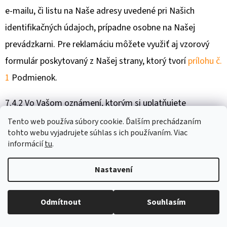
e-mailu, či listu na Naše adresy uvedené pri Našich
identifikačných údajoch, prípadne osobne na Našej
prevádzkarni. Pre reklamáciu môžete využiť aj vzorový
formulár poskytovaný z Našej strany, ktorý tvorí
prílohu č.
1
Podmienok.
7.4.2 Vo Vašom oznámení, ktorým si uplatňujete
reklamáciu uveďte predovšetkým popis vady Tovaru
Tento web používa súbory cookie. Ďalším prechádzaním
tohto webu vyjadrujete súhlas s ich používaním. Viac
a Vaše identifikačné údaje, vrátane e-mailu, na ktorý
informácií
tu
.
mate záujem dostať vyrozumie o spôsobe vybavenia
reklamácie, a tiež uveďte, ktorý z nárokov zo
Nastavení
zodpovednosti za vady, špecifikovaných v bode
7.5.4
. až
Odmítnout
Souhlasím
7.5.8
., si uplatňujete.