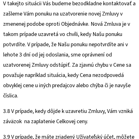
V takejto situácii Vás budeme bezodkladne kontaktovať a
zašleme Vám ponuku na uzatvorenie novej Zmluvy v
zmenenej podobe oproti Objednávke. Nová Zmluva je v
takom prípade uzavretá vo chvíli, kedy Našu ponuku
potvrdíte. V prípade, že Našu ponuku nepotvrdíte ani v
lehote 3 dní od jej odoslania, sme oprávnení od
uzatvorenej Zmluvy odstúpiť. Za zjavnú chybu v Cene sa
považuje napríklad situácia, kedy Cena nezodpovedá
obvyklej cene u iných predajcov alebo chýba či je navyše
číslica.
3.8 V prípade, kedy dôjde k uzavretiu Zmluvy, Vám vzniká
záväzok na zaplatenie Celkovej ceny.
3.9 V prípade, že máte zriadený Užívateľský účet, môžete