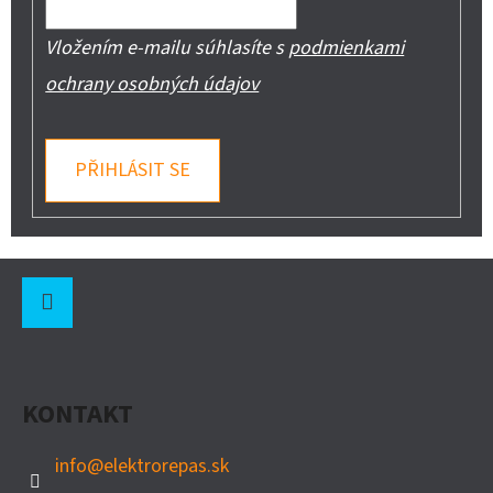
Vložením e-mailu súhlasíte s
podmienkami
ochrany osobných údajov
PŘIHLÁSIT SE
Z
Á
P
Instagram
A
KONTAKT
T
Í
info
@
elektrorepas.sk