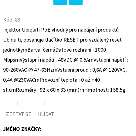
Twitter
Facebook
D
Kód:
83
O
P
Injektor Ubiquiti PoE vhodný pro napájení produktů
O
Ubiquiti, obsahuje tlačítko RESET pro vzdálený reset
R
jednotkyrnBarva: černáDatové rozhraní : 1000
U
Č
MbpsrnVýstupní napětí : 48VDC @ 0.5ArnVstupní napětí :
U
90-260VAC @ 47-63HzrnVstupní proud : 0,6A @ 120VAC,
J
0,4A @230VACrnProvozní teplota : 0 až +40
E
st.crnRozměry : 92 x 60 x 33 (mm)rnHmotnost: 158,5g
M
E
ZEPTAT SE
HLÍDAT
€230
JMÉNO ZNAČKY
: