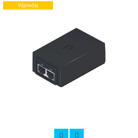
E
Výpredaj
T
E
N
A
J
Í
T
?
HLEDAT