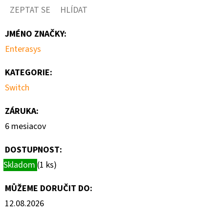
ZEPTAT SE
HLÍDAT
D
O
JMÉNO ZNAČKY
:
P
Enterasys
O
R
KATEGORIE
:
U
Switch
Č
U
ZÁRUKA
:
J
6 mesiacov
E
M
DOSTUPNOST:
E
Skladom
(1 ks)
MŮŽEME DORUČIT DO:
€150
12.08.2026