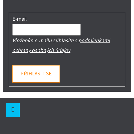
E-mail
Vložením e-mailu súhlasíte s
podmienkami
ochrany osobných údajov
PŘIHLÁSIT SE
Z
Á
P
Instagram
A