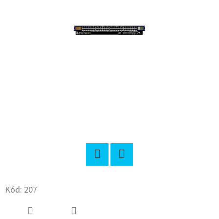
E
T
E
N
A
J
Í
T
?
Twitter
Facebook
Kód:
207
HLEDAT