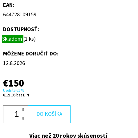
EAN
:
644728109159
DOSTUPNOSŤ:
Skladom
(1 ks)
MÔŽEME DORUČIŤ DO:
12.8.2026
€150
Ušetríte 61 %
€121,95 bez DPH
DO KOŠÍKA
Viac než 20 rokov skúseností