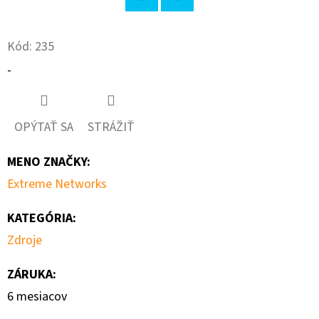
Twitter
Facebook
O
Kód:
235
D
P
-
O
R
Ú
OPÝTAŤ SA
STRÁŽIŤ
Č
A
MENO ZNAČKY
:
M
Extreme Networks
E
KATEGÓRIA
:
Zdroje
AVAYA
AL3500A04-
ZÁRUKA
:
E6
6 mesiacov
€205