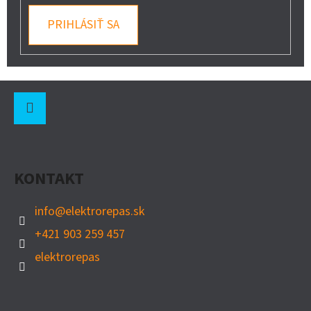
PRIHLÁSIŤ SA
Z
Á
P
Instagram
Ä
KONTAKT
T
I
info
@
elektrorepas.sk
E
+421 903 259 457
elektrorepas