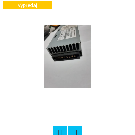
E
Výpredaj
T
E
N
Á
J
S
Ť
?
HĽADAŤ