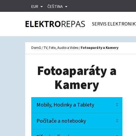
K
Přejít
EUR
ČEŠTINA
O
Zpět
Zpět
na
Š
do
do
SERVIS ELEKTRONIK
obsah
Í
obchodu
obchodu
C
K
Domů
/
TV, Foto, Audio a Video
/
Fotoaparáty a Kamery
Fotoaparáty a
Kamery
P
K
Přeskočit
Mobily, Hodinky a Tablety
A
O
kategorie
T
S
Počítače a notebooky
E
T
G