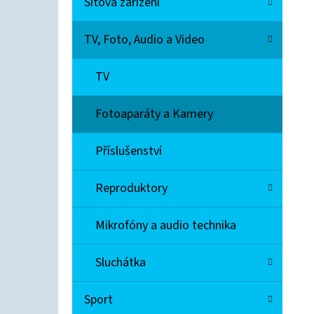
Síťová zařízení
O
R
R
A
TV, Foto, Audio a Video
I
€40
N
E
N
TV
Í
Fotoaparáty a Kamery
P
A
Příslušenství
N
Reproduktory
E
L
Mikrofóny a audio technika
Sluchátka
Sport