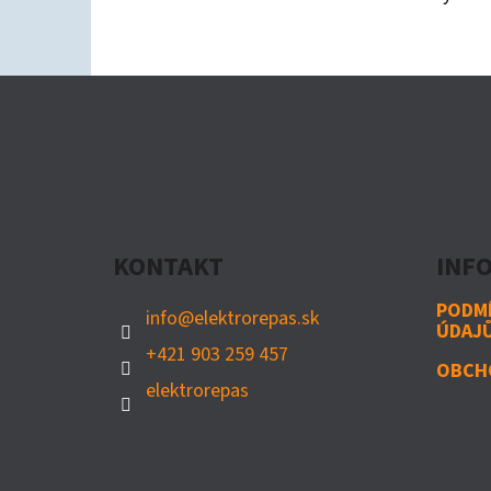
Z
Á
P
A
KONTAKT
INF
T
Í
PODM
info
@
elektrorepas.sk
ÚDAJ
+421 903 259 457
OBCH
elektrorepas