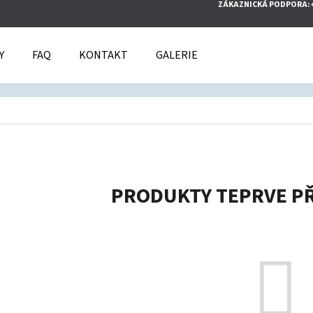
ZÁKAZNICKÁ PODPORA:
Y
FAQ
KONTAKT
GALERIE
O POTŘEBUJETE NAJÍT?
HLEDAT
PRODUKTY TEPRVE P
DOPORUČUJEME