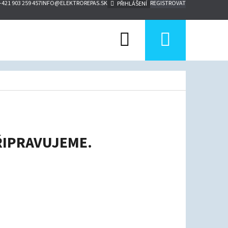
+421 903 259 457
INFO@ELEKTROREPAS.SK
REGISTROVAT
PŘIHLÁŠENÍ
Hledat
Nákupn
košík
ŘIPRAVUJEME.
Následující