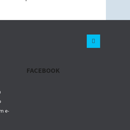
Instagram
FACEBOOK
m
o
m e-