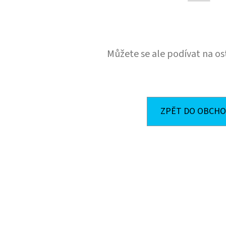
€70
€200
Můžete se ale podívat na os
ZPĚT DO OBCH