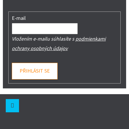
E-mail
Vložením e-mailu súhlasíte s
podmienkami
ochrany osobných údajov
PŘIHLÁSIT SE
Z
Á
P
Instagram
A