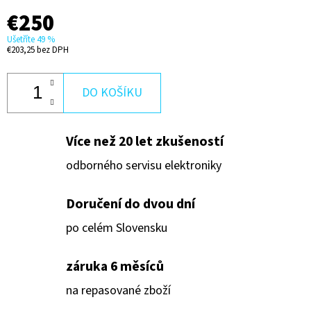
150W,
€250
US-
16-
150W
Ušetříte 49 %
€203,25 bez DPH
€125
DO KOŠÍKU
Více než 20 let zkušeností
odborného servisu elektroniky
Doručení do dvou dní
po celém Slovensku
záruka 6 měsíců
na repasované zboží