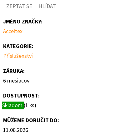
ZEPTAT SE
HLÍDAT
D
O
JMÉNO ZNAČKY
:
P
Acceltex
O
R
KATEGORIE
:
U
Příslušenství
Č
U
ZÁRUKA
:
J
6 mesiacov
E
M
DOSTUPNOST:
E
Skladom
(1 ks)
MŮŽEME DORUČIT DO:
UNIFI
11.08.2026
SWITCH
16