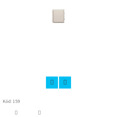
E
T
E
N
A
J
Í
T
?
Twitter
Facebook
Kód:
159
HLEDAT