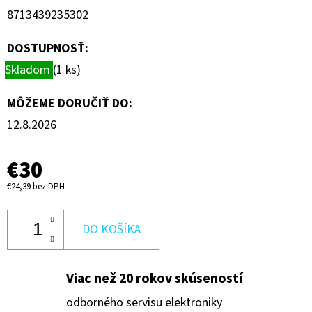
Z-
8713439235302
F
€200
DOSTUPNOSŤ:
Skladom
(1 ks)
MÔŽEME DORUČIŤ DO:
12.8.2026
€30
€24,39 bez DPH
DO KOŠÍKA
Viac než 20 rokov skúseností
odborného servisu elektroniky