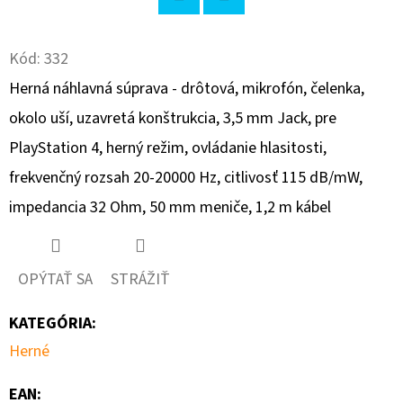
Twitter
Facebook
O
Kód:
332
D
P
Herná náhlavná súprava - drôtová, mikrofón, čelenka,
O
okolo uší, uzavretá konštrukcia, 3,5 mm Jack, pre
R
PlayStation 4, herný režim, ovládanie hlasitosti,
Ú
Č
frekvenčný rozsah 20-20000 Hz, citlivosť 115 dB/mW,
A
impedancia 32 Ohm, 50 mm meniče, 1,2 m kábel
M
E
OPÝTAŤ SA
STRÁŽIŤ
EXTREME
KATEGÓRIA
:
NETWORKS
AP-
Herné
6562E-
66040-
EAN
:
WR-