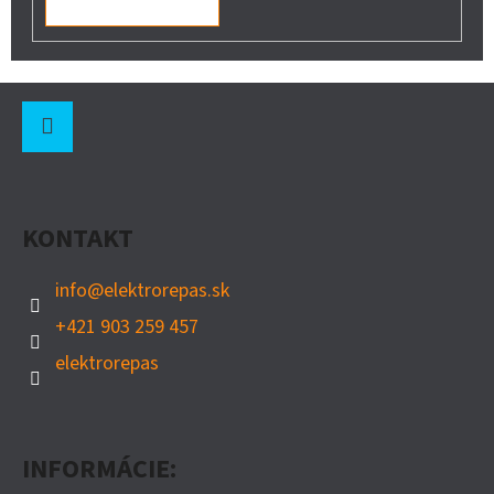
Z
Á
P
Instagram
Ä
KONTAKT
T
I
info
@
elektrorepas.sk
E
+421 903 259 457
elektrorepas
INFORMÁCIE: