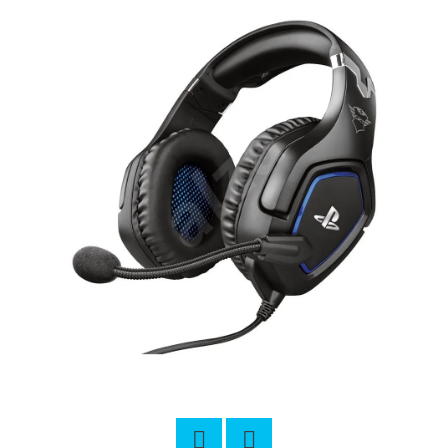
E
T
E
N
Á
J
S
Ť
?
HĽADAŤ