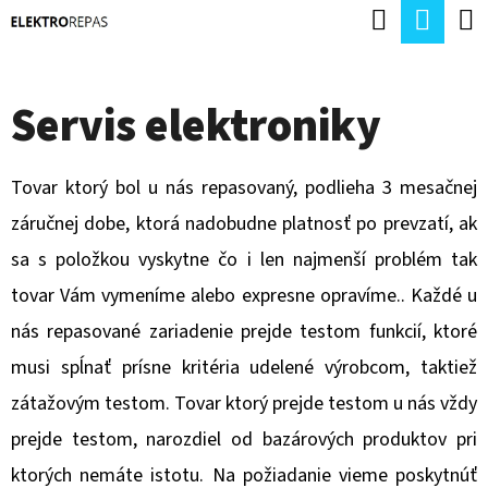
K
Hľadať
Nák
Prejsť
O
Späť
Späť
na
koší
Š
obsah
Servis elektroniky
Í
Č
K
O
Tovar ktorý bol u nás repasovaný, podlieha 3 mesačnej
P
záručnej dobe, ktorá nadobudne platnosť po prevzatí, ak
O
sa s položkou vyskytne čo i len najmenší problém tak
T
tovar Vám vymeníme alebo expresne opravíme.. Každé u
R
nás repasované zariadenie prejde testom funkcií, ktoré
E
musi spĺnať prísne kritéria udelené výrobcom, taktiež
B
zátažovým testom. Tovar ktorý prejde testom u nás vždy
U
prejde testom, narozdiel od bazárových produktov pri
J
ktorých nemáte istotu. Na požiadanie vieme poskytnúť