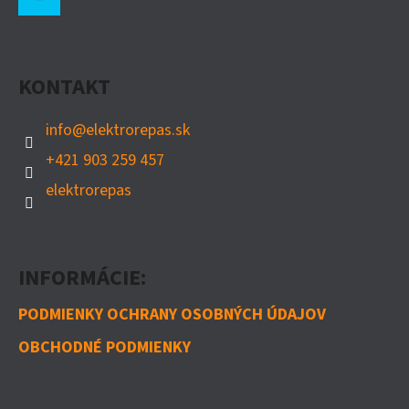
Á
150W
P
Instagram
€125
Ä
KONTAKT
T
I
info
@
elektrorepas.sk
E
+421 903 259 457
elektrorepas
INFORMÁCIE:
PODMIENKY OCHRANY OSOBNÝCH ÚDAJOV
OBCHODNÉ PODMIENKY