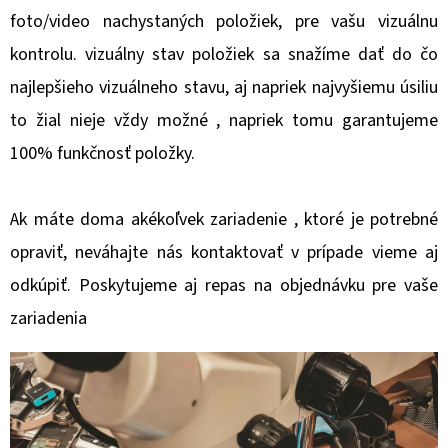
E
foto/video nachystaných položiek, pre vašu vizuálnu
T
kontrolu. vizuálny stav položiek sa snažíme dať do čo
E
najlepšieho vizuálneho stavu, aj napriek najvyšiemu úsiliu
N
to žial nieje vždy možné , napriek tomu garantujeme
Á
100% funkčnosť položky.
J
S
Ak máte doma akékoľvek zariadenie , ktoré je potrebné
Ť
opraviť, neváhajte nás kontaktovať v prípade vieme aj
?
odkúpiť. Poskytujeme aj repas na objednávku pre vaše
zariadenia
HĽADAŤ