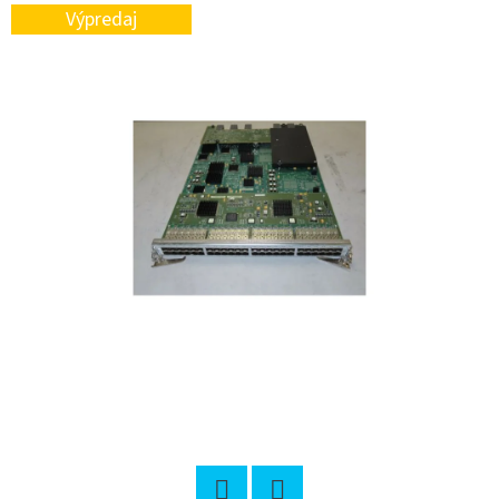
E
Výpredaj
T
E
N
Á
J
S
Ť
?
HĽADAŤ