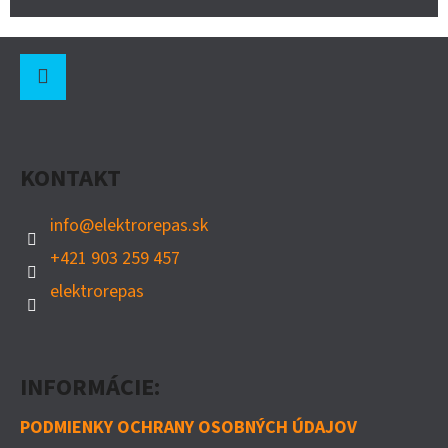
Z
Á
P
Instagram
Ä
KONTAKT
T
I
info
@
elektrorepas.sk
E
+421 903 259 457
elektrorepas
INFORMÁCIE:
PODMIENKY OCHRANY OSOBNÝCH ÚDAJOV