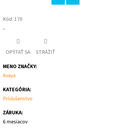
Twitter
Facebook
O
Kód:
170
D
P
-
O
R
Ú
OPÝTAŤ SA
STRÁŽIŤ
Č
A
MENO ZNAČKY
:
M
Avaya
E
KATEGÓRIA
:
Príslušenstvo
EXTREME
NETWORKS
ZÁRUKA
:
7H4382-
49-
6 mesiacov
E