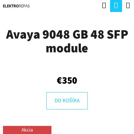
K
Hľadať
Nák
Prejsť
O
Späť
Späť
na
koší
Š
obsah
Avaya 9048 GB 48 SFP
Í
Č
K
module
O
P
O
T
€350
R
E
DO KOŠÍKA
B
U
J
Akcia