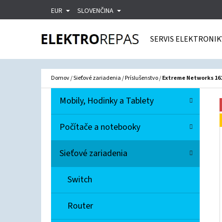
K
Prejsť
EUR
SLOVENČINA
O
Späť
Späť
na
Š
do
do
SERVIS ELEKTRONIK
obsah
Í
obchodu
obchodu
Č
K
Domov
/
Sieťové zariadenia
/
Príslušenstvo
/
Extreme Networks 16
B
K
Preskočiť
Mobily, Hodinky a Tablety
A
O
kategórie
T
Č
Počítače a notebooky
E
N
G
Sieťové zariadenia
Ó
Ý
R
P
Switch
I
A
E
N
Router