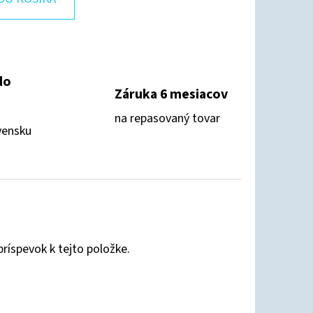
do
Záruka 6 mesiacov
na repasovaný tovar
vensku
príspevok k tejto položke.