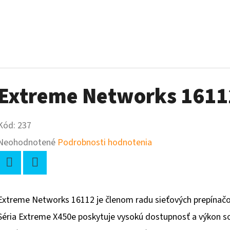
Extreme Networks 1611
Kód:
237
Priemerné
Neohodnotené
Podrobnosti hodnotenia
hodnotenie
produktu
Twitter
Facebook
je
Extreme Networks 16112 je členom radu sieťových prepínačo
0,0
Séria Extreme X450e poskytuje vysokú dostupnosť a výkon s
z