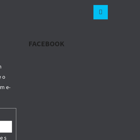
Instagram
FACEBOOK
m
e o
om e-
e s