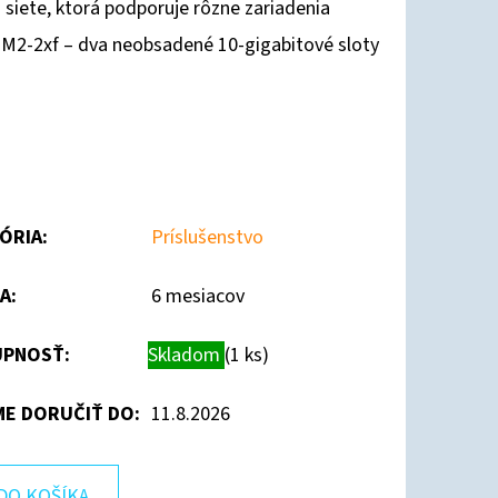
siete, ktorá podporuje rôzne zariadenia
GM2-2xf – dva neobsadené 10-gigabitové sloty
ÓRIA
:
Príslušenstvo
A
:
6 mesiacov
PNOSŤ:
Skladom
(1 ks)
E DORUČIŤ DO:
11.8.2026
DO KOŠÍKA