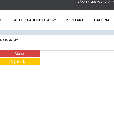
ZÁKAZNÍCKA PODPORA:
+
Y
ČASTO KLADENÉ OTÁZKY
KONTAKT
GALÉRIA
O POTREBUJETE NÁJSŤ?
112 XGM2-2xf
HĽADAŤ
Akcia
Výpredaj
ODPORÚČAME