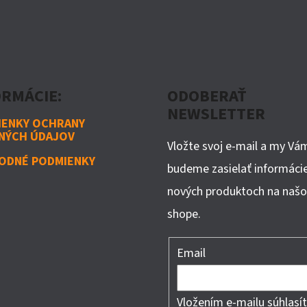
ORMÁCIE:
ODOBERAŤ
NEWSLETTER
IENKY OCHRANY
NÝCH ÚDAJOV
Vložte svoj e-mail a my Vá
ODNÉ PODMIENKY
budeme zasielať informáci
nových produktoch na naš
shope.
Email
Vložením e-mailu súhlasít