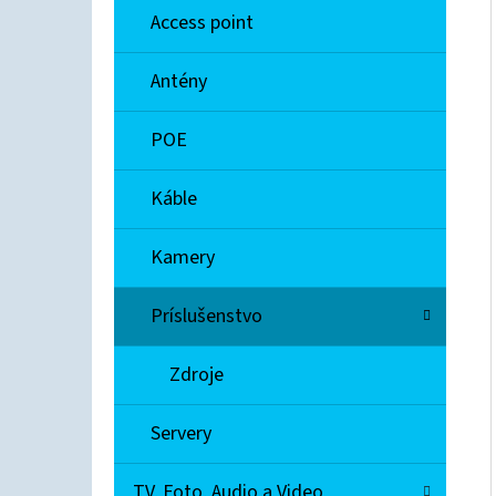
E
Access point
L
EXTREME NETWORKS A2H124-48
Antény
€90
POE
Káble
Kamery
Príslušenstvo
Zdroje
Servery
TV, Foto, Audio a Video