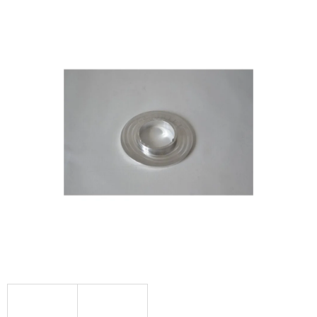
E
T
E
N
Á
J
S
Ť
?
HĽADAŤ