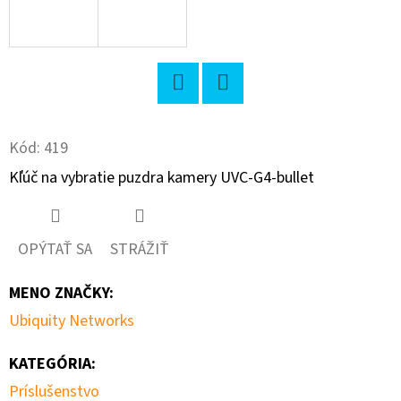
O
D
P
O
Twitter
Facebook
R
Kód:
419
Ú
Č
Kľúč na vybratie puzdra kamery UVC-G4-bullet
A
M
E
OPÝTAŤ SA
STRÁŽIŤ
MENO ZNAČKY
:
EXTREME
Ubiquity Networks
NETWORKS
7H4382-
49-
KATEGÓRIA
:
E
Príslušenstvo