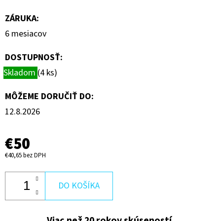
€70
ZÁRUKA
:
6 mesiacov
DOSTUPNOSŤ:
Skladom
(4 ks)
MÔŽEME DORUČIŤ DO:
12.8.2026
€50
€40,65 bez DPH
DO KOŠÍKA
Viac než 20 rokov skúseností