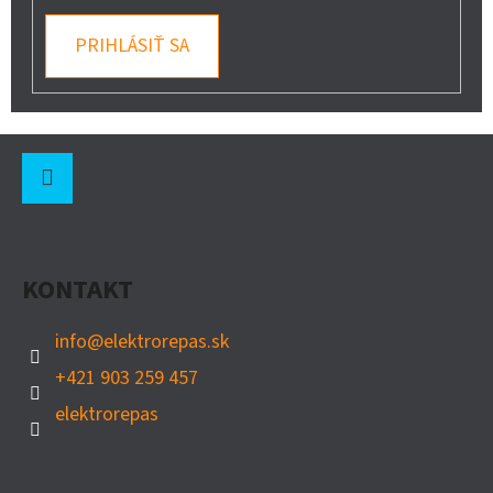
PRIHLÁSIŤ SA
Z
Á
P
Instagram
Ä
KONTAKT
T
I
info
@
elektrorepas.sk
E
+421 903 259 457
elektrorepas