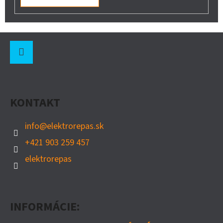
Z
Á
P
Instagram
Ä
KONTAKT
T
I
info
@
elektrorepas.sk
E
+421 903 259 457
elektrorepas
INFORMÁCIE: