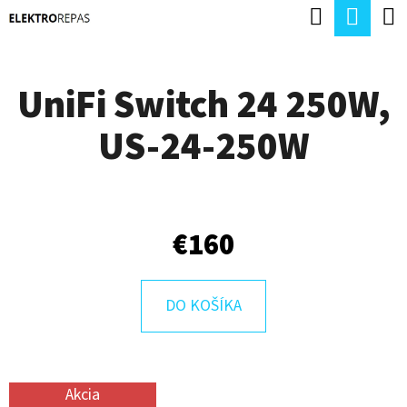
K
Hľadať
Nák
Prejsť
O
Späť
Späť
na
koší
Š
obsah
UniFi Switch 24 250W,
Í
Č
K
US-24-250W
O
P
O
T
€160
R
E
DO KOŠÍKA
B
U
J
Akcia