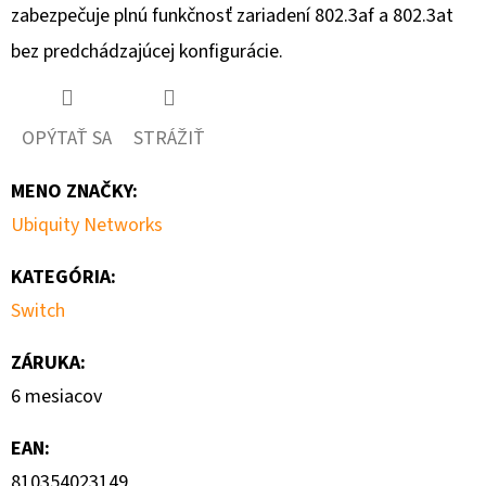
€35
zabezpečuje plnú funkčnosť zariadení 802.3af a 802.3at
bez predchádzajúcej konfigurácie.
OPÝTAŤ SA
STRÁŽIŤ
MENO ZNAČKY
:
Ubiquity Networks
KATEGÓRIA
:
Switch
ZÁRUKA
:
6 mesiacov
EAN
:
810354023149