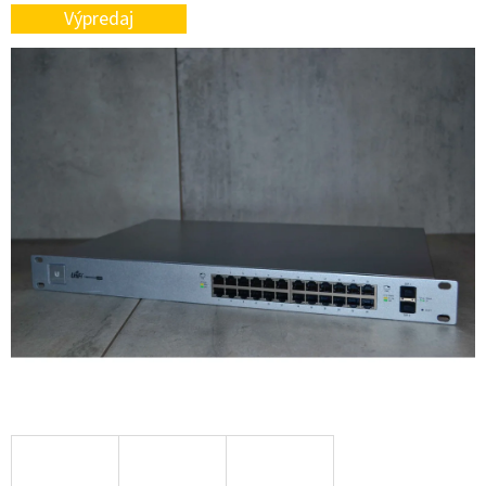
E
Výpredaj
T
E
N
Á
J
S
Ť
?
HĽADAŤ