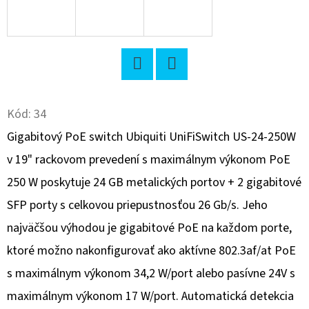
O
D
P
O
Twitter
Facebook
R
Kód:
34
Ú
Č
Gigabitový PoE switch Ubiquiti UniFiSwitch US-24-250W
A
v 19" rackovom prevedení s maximálnym výkonom PoE
M
250 W poskytuje 24 GB metalických portov + 2 gigabitové
E
SFP porty s celkovou priepustnosťou 26 Gb/s. Jeho
najväčšou výhodou je gigabitové PoE na každom porte,
OPRAVNÁ
ktoré možno nakonfigurovať ako aktívne 802.3af/at PoE
SÚPRAVA
UVC-
s maximálnym výkonom 34,2 W/port alebo pasívne 24V s
G3-
PRO
maximálnym výkonom 17 W/port. Automatická detekcia