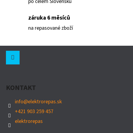
po celém Slovensku
D
záruka 6 měsíců
O
P
na repasované zboží
O
R
Z
U
Á
Č
U
P
Instagram
J
A
E
KONTAKT
T
M
Í
E
info
@
elektrorepas.sk
+421 903 259 457
€700
elektrorepas