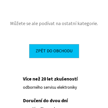
E
T
E
Můžete se ale podívat na ostatní kategorie.
N
A
J
Í
ZPĚT DO OBCHODU
T
?
Více než 20 let zkušeností
odborného servisu elektroniky
HLEDAT
Doručení do dvou dní