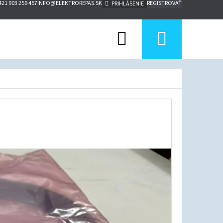
421 903 259 457
INFO@ELEKTROREPAS.SK
REGISTROVAŤ
PRIHLÁSENIE
Hľadať
Nákup
košík
Nasledujúce