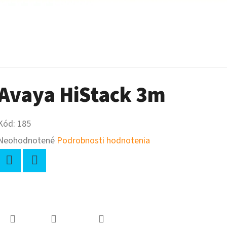
Avaya HiStack 3m
Kód:
185
Priemerné
Neohodnotené
Podrobnosti hodnotenia
hodnotenie
produktu
Twitter
Facebook
je
-
0,0
z