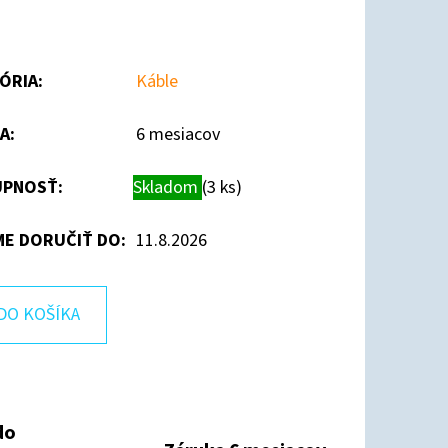
ÓRIA
:
Káble
A
:
6 mesiacov
PNOSŤ:
Skladom
(3 ks)
E DORUČIŤ DO:
11.8.2026
DO KOŠÍKA
do