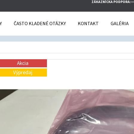
ZÁKAZNÍCKA PODPORA:
+
Y
ČASTO KLADENÉ OTÁZKY
KONTAKT
GALÉRIA
O POTREBUJETE NÁJSŤ?
HĽADAŤ
Akcia
Výpredaj
ODPORÚČAME