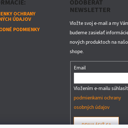
ORMÁCIE:
ODOBERAŤ
NEWSLETTER
IENKY OCHRANY
NÝCH ÚDAJOV
Vložte svoj e-mail a my Vá
ODNÉ PODMIENKY
budeme zasielať informáci
nových produktoch na naš
shope.
Email
Vložením e-mailu súhlasít
podmienkami ochrany
osobných údajov
PRIHLÁSIŤ SA