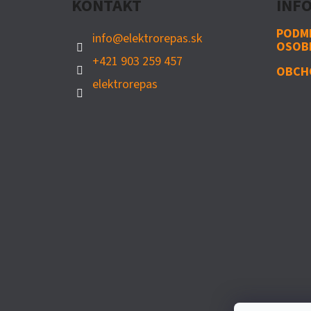
KONTAKT
INF
T
I
PODM
info
@
elektrorepas.sk
OSOB
E
+421 903 259 457
OBCH
elektrorepas