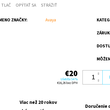
TLAČ
OPÝTAŤ SA
STRÁŽIŤ
5
hviezdičiek.
MENO ZNAČKY
:
Avaya
KATEG
ZÁRUK
DOSTU
MÔŽEM
€20
Ušetríte 54 %
€16,26 bez DPH
Viac než 20 rokov
Doručenie 