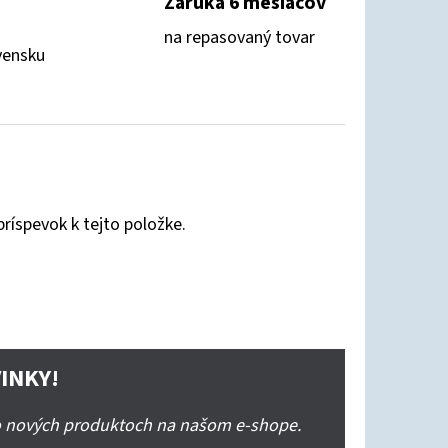
Záruka 6 mesiacov
na repasovaný tovar
vensku
príspevok k tejto položke.
INKY!
 o nových produktoch na našom e-shope.