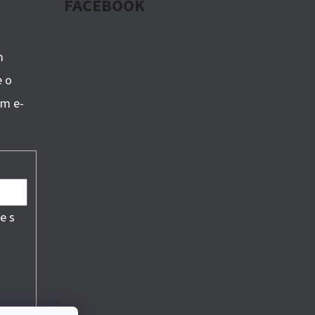
FACEBOOK
m
e o
om e-
e s