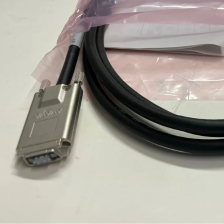
ENTERASYS WS-AP3715E
A70 ČIERNA
€100
€15