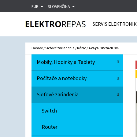
K
Prejsť
EUR
SLOVENČINA
O
Späť
Späť
na
Š
do
do
SERVIS ELEKTRONIK
obsah
Í
obchodu
obchodu
Č
K
Domov
/
Sieťové zariadenia
/
Káble
/
Avaya HiStack 3m
B
K
Preskočiť
Mobily, Hodinky a Tablety
A
O
kategórie
T
Č
Počítače a notebooky
E
N
G
Sieťové zariadenia
Ó
Ý
R
P
Switch
I
A
E
N
Router