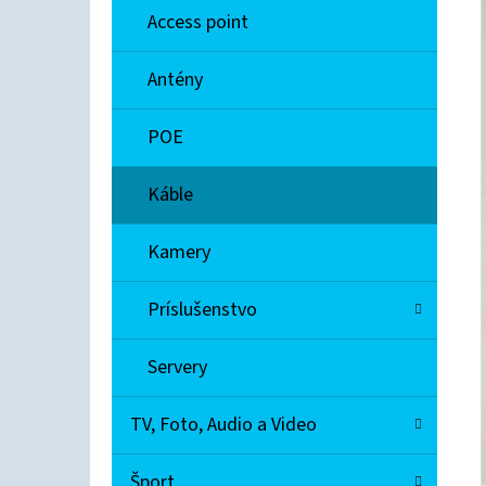
E
Access point
L
EXTREME NETWORKS A2H124-48
Antény
€90
POE
Káble
Kamery
Príslušenstvo
Servery
TV, Foto, Audio a Video
Šport