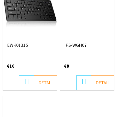
EWK01315
IPS-WGH07
€10
€8
DO
DO
DETAIL
DETAIL
KOŠÍKA
KOŠÍKA