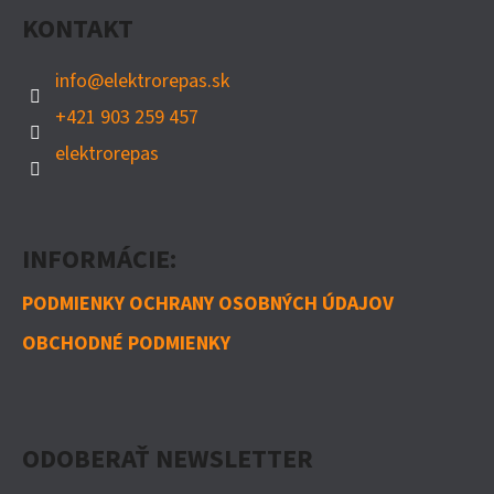
S
KONTAKT
T
U
I
info
@
elektrorepas.sk
E
+421 903 259 457
elektrorepas
INFORMÁCIE:
PODMIENKY OCHRANY OSOBNÝCH ÚDAJOV
OBCHODNÉ PODMIENKY
ODOBERAŤ NEWSLETTER