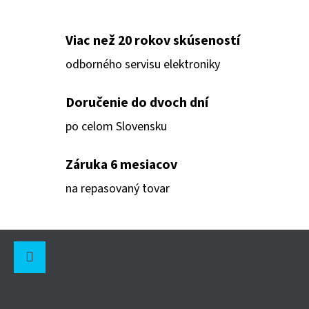
V
L
Á
Viac než 20 rokov skúseností
D
odborného servisu elektroniky
A
C
Doručenie do dvoch dní
I
po celom Slovensku
E
P
Záruka 6 mesiacov
R
V
na repasovaný tovar
K
Y
Z
V
Ý
Á
P
P
Instagram
I
Ä