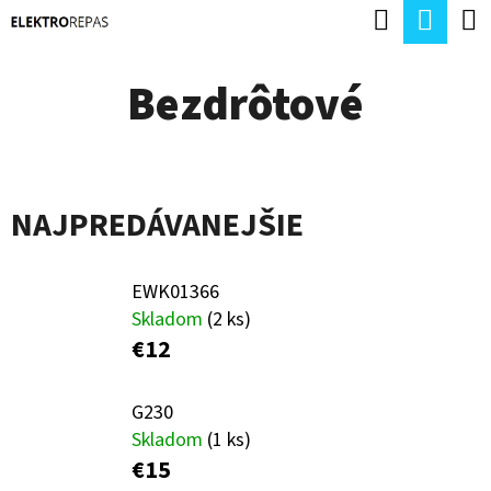
K
Hľadať
Nák
Prejsť
O
Späť
Späť
na
koší
Š
Bezdrôtové
obsah
Í
Č
K
O
P
NAJPREDÁVANEJŠIE
O
T
EWK01366
R
Skladom
(2 ks)
E
€12
B
G230
U
Skladom
(1 ks)
J
€15