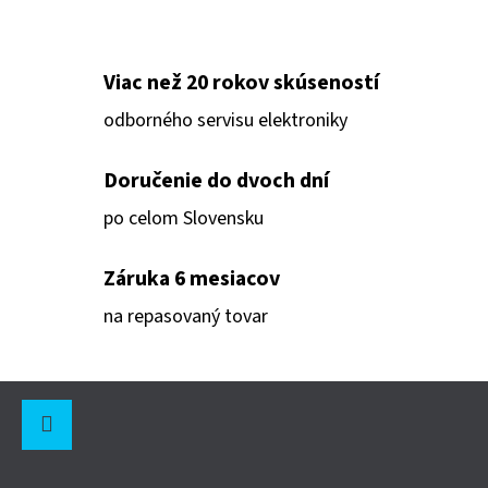
V
L
Á
Viac než 20 rokov skúseností
D
odborného servisu elektroniky
A
C
Doručenie do dvoch dní
I
po celom Slovensku
E
P
Záruka 6 mesiacov
R
V
na repasovaný tovar
K
Y
Z
V
Ý
Á
P
P
Instagram
I