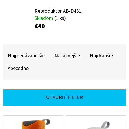
E
T
Reproduktor AB-D431
Skladom
(1 ks)
E
€40
N
Á
R
J
A
Najpredávanejšie
Najlacnejšie
Najdrahšie
S
D
Ť
Abecedne
E
?
N
I
OTVORIŤ FILTER
E
HĽADAŤ
P
V
R