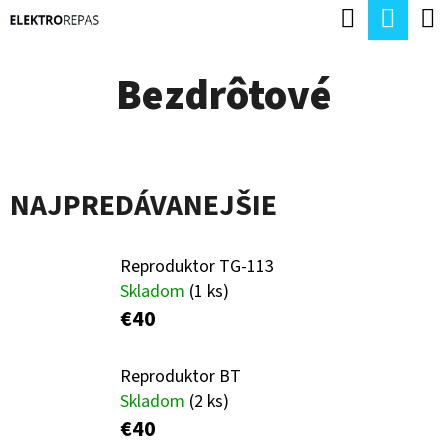
K
Hľadať
Nák
Prejsť
O
Späť
Späť
na
koší
Š
Bezdrôtové
obsah
Í
Č
K
O
P
NAJPREDÁVANEJŠIE
O
T
Reproduktor TG-113
R
Skladom
(1 ks)
E
€40
B
Reproduktor BT
U
Skladom
(2 ks)
J
€40