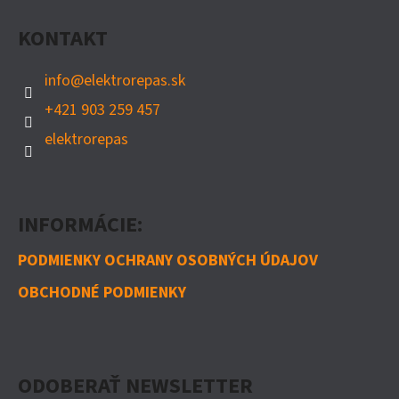
Ä
S
KONTAKT
T
U
I
info
@
elektrorepas.sk
E
+421 903 259 457
elektrorepas
INFORMÁCIE:
PODMIENKY OCHRANY OSOBNÝCH ÚDAJOV
OBCHODNÉ PODMIENKY
ODOBERAŤ NEWSLETTER