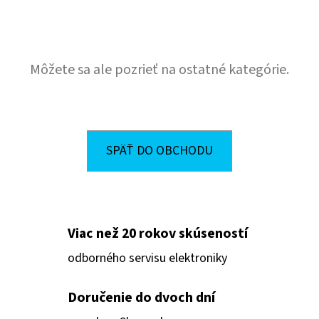
E
T
E
Môžete sa ale pozrieť na ostatné kategórie.
N
Á
J
S
SPÄŤ DO OBCHODU
Ť
?
Viac než 20 rokov skúseností
odborného servisu elektroniky
HĽADAŤ
Doručenie do dvoch dní