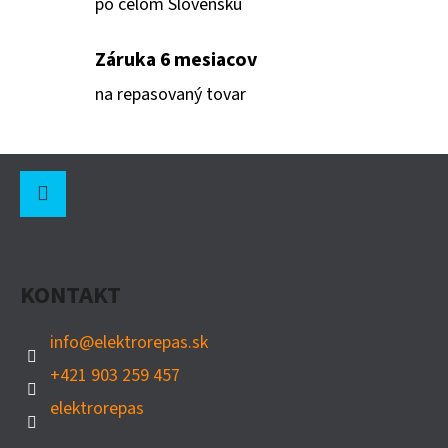
po celom Slovensku
O
Záruka 6 mesiacov
D
P
na repasovaný tovar
O
R
Z
Ú
Á
Č
A
P
Instagram
M
Ä
E
KONTAKT
T
I
info
@
elektrorepas.sk
EXTREME
E
NETWORKS
+421 903 259 457
16535
elektrorepas
€700