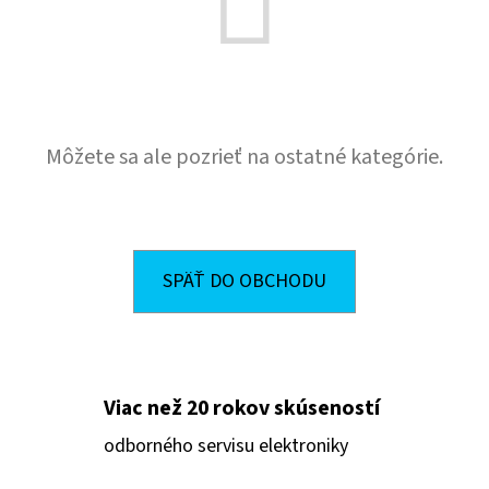
E
T
E
N
Á
Môžete sa ale pozrieť na ostatné kategórie.
J
S
Ť
SPÄŤ DO OBCHODU
?
Viac než 20 rokov skúseností
HĽADAŤ
odborného servisu elektroniky