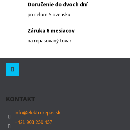
Doručenie do dvoch dní
O
po celom Slovensku
D
P
Záruka 6 mesiacov
O
na repasovaný tovar
R
Ú
Č
Z
A
Á
M
P
E
Instagram
Ä
KONTAKT
T
ENTERASYS
V2H124-
I
24
info
@
elektrorepas.sk
E
€15
+421 903 259 457