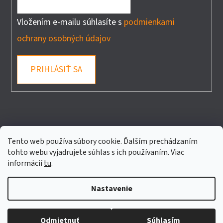
Vložením e-mailu súhlasíte s
podmienkami
ochrany osobných údajov
PRIHLÁSIŤ SA
FACEBOOK
Tento web používa súbory cookie. Ďalším prechádzaním
tohto webu vyjadrujete súhlas s ich používaním. Viac
informácií
tu
.
Nastavenie
Vytvoril Shoptet
Copyright 2026
ELECTROREPAS
. Všetky práva
Odmietnuť
Súhlasím